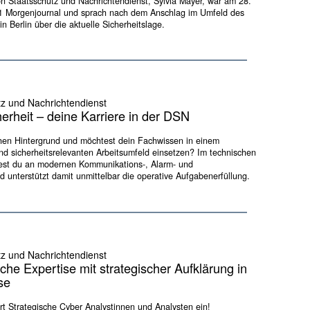
ion Staatsschutz und Nachrichtendienst, Sylvia Mayer, war am 28.
Ö1 Morgenjournal und sprach nach dem Anschlag im Umfeld des
n Berlin über die aktuelle Sicherheitslage.
tz und Nachrichtendienst
cherheit – deine Karriere in der DSN
hen Hintergrund und möchtest dein Fachwissen in einem
d sicherheitsrelevanten Arbeitsumfeld einsetzen? Im technischen
est du an modernen Kommunikations-, Alarm- und
 unterstützt damit unmittelbar die operative Aufgabenerfüllung.
tz und Nachrichtendienst
che Expertise mit strategischer Aufklärung in
se
ert Strategische Cyber Analystinnen und Analysten ein!