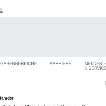
FGABENBEREICHE
KARRIERE
MELDEST
& SERVIC
fährder