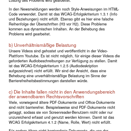
Lösung des Problems wird gearbeitet.
In den Newsmeldungen werden noch Style-Anweisungen im HTML-
Code verwendet. Damit ist das WCAG-Erfolgskriterium 1.3.1 (Info
und Beziehungen) nicht erfüllt. Ebenso gibt es hier eine falsche
Reihenfolge der Überschriften (H3 vor H2). Diese Probleme
kommen aus dynamischen Inhalten. An der Behebung des
Problems wird gearbeitet.
b) Unverhältnismäßige Belastung
Unsere Videos sind gehostet und veröffentlicht in der Video-
Plattform Youtube. Es ist nicht möglich, für einige dieser Videos die
geforderten Audiobeschreibungen zur Verfügung zu stellen. Damit
ist das WCAG-Erfolgskriterium 1.2.5 (Audiodeskription
aufgezeichnet) nicht erfüllt. Wir sind der Ansicht, dass eine
Behebung eine unverhältnismäßige Belastung im Sinne der
Barrierefreiheitsbestimmungen darstellen würde.
c) Die Inhalte fallen nicht in den Anwendungsbereich
der anwendbaren Rechtsvorschriften
Viele, vorwiegend ältere PDF-Dokumente und Office-Dokumente
sind nicht barrierefrei. Beispielsweise sind PDF-Dokumente nicht
getaggt, sodass sie von Screenreader-Benutzern nicht oder nur
unzureichend erfasst und genutzt werden können. Damit ist das
WCAG Erfolgskriterium 4.1.2 (Name, Rolle, Wert) nicht erfüllt.
Für andere ältere nicht-barrierefreie Dokumente, die von der