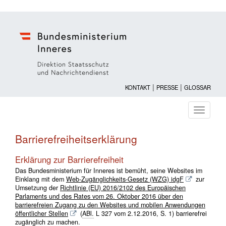
|
|
KONTAKT
PRESSE
GLOSSAR
Navigati
ein-/au
Barrierefreiheitserklärung
Erklärung zur Barrierefreiheit
Das Bundesministerium für Inneres ist bemüht, seine Websites im
Einklang mit dem
Web-Zugänglichkeits-Gesetz (WZG)
idgF
zur
Umsetzung der
Richtlinie (EU) 2016/2102 des Europäischen
Parlaments und des Rates vom 26. Oktober 2016 über den
barrierefreien Zugang zu den Websites und mobilen Anwendungen
öffentlicher Stellen
(
ABl.
L 327 vom 2.12.2016, S. 1) barrierefrei
zugänglich zu machen.