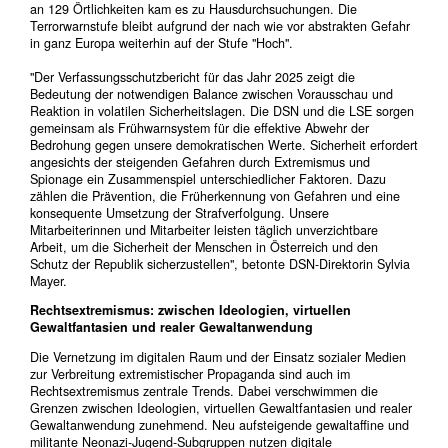
an 129 Örtlichkeiten kam es zu Hausdurchsuchungen. Die
Terrorwarnstufe bleibt aufgrund der nach wie vor abstrakten Gefahr
in ganz Europa weiterhin auf der Stufe "Hoch".
"Der Verfassungsschutzbericht für das Jahr 2025 zeigt die
Bedeutung der notwendigen Balance zwischen Vorausschau und
Reaktion in volatilen Sicherheitslagen. Die DSN und die LSE sorgen
gemeinsam als Frühwarnsystem für die effektive Abwehr der
Bedrohung gegen unsere demokratischen Werte. Sicherheit erfordert
angesichts der steigenden Gefahren durch Extremismus und
Spionage ein Zusammenspiel unterschiedlicher Faktoren. Dazu
zählen die Prävention, die Früherkennung von Gefahren und eine
konsequente Umsetzung der Strafverfolgung. Unsere
Mitarbeiterinnen und Mitarbeiter leisten täglich unverzichtbare
Arbeit, um die Sicherheit der Menschen in Österreich und den
Schutz der Republik sicherzustellen", betonte DSN-Direktorin Sylvia
Mayer.
Rechtsextremismus: zwischen Ideologien, virtuellen
Gewaltfantasien und realer Gewaltanwendung
Die Vernetzung im digitalen Raum und der Einsatz sozialer Medien
zur Verbreitung extremistischer Propaganda sind auch im
Rechtsextremismus zentrale Trends. Dabei verschwimmen die
Grenzen zwischen Ideologien, virtuellen Gewaltfantasien und realer
Gewaltanwendung zunehmend. Neu aufsteigende gewaltaffine und
militante Neonazi-Jugend-Subgruppen nutzen digitale