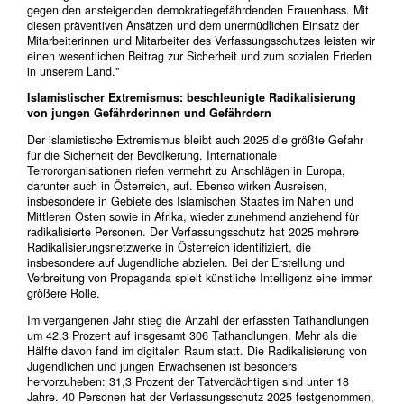
gegen den ansteigenden demokratiegefährdenden Frauenhass. Mit
diesen präventiven Ansätzen und dem unermüdlichen Einsatz der
Mitarbeiterinnen und Mitarbeiter des Verfassungsschutzes leisten wir
einen wesentlichen Beitrag zur Sicherheit und zum sozialen Frieden
in unserem Land."
Islamistischer Extremismus: beschleunigte Radikalisierung
von jungen Gefährderinnen und Gefährdern
Der islamistische Extremismus bleibt auch 2025 die größte Gefahr
für die Sicherheit der Bevölkerung. Internationale
Terrororganisationen riefen vermehrt zu Anschlägen in Europa,
darunter auch in Österreich, auf. Ebenso wirken Ausreisen,
insbesondere in Gebiete des Islamischen Staates im Nahen und
Mittleren Osten sowie in Afrika, wieder zunehmend anziehend für
radikalisierte Personen. Der Verfassungsschutz hat 2025 mehrere
Radikalisierungsnetzwerke in Österreich identifiziert, die
insbesondere auf Jugendliche abzielen. Bei der Erstellung und
Verbreitung von Propaganda spielt künstliche Intelligenz eine immer
größere Rolle.
Im vergangenen Jahr stieg die Anzahl der erfassten Tathandlungen
um 42,3 Prozent auf insgesamt 306 Tathandlungen. Mehr als die
Hälfte davon fand im digitalen Raum statt. Die Radikalisierung von
Jugendlichen und jungen Erwachsenen ist besonders
hervorzuheben: 31,3 Prozent der Tatverdächtigen sind unter 18
Jahre. 40 Personen hat der Verfassungsschutz 2025 festgenommen,