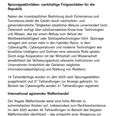
Spionageaktivitäten: nachhaltige Folgeschäden für die
Republik
Neben der innerstaatlichen Bedrohung durch Extremismus und
Terrorismus bleibt die Gefahr durch nachrichten- und
geheimdienstliche Tätigkeiten staatlicher Akteure unvermindert hoch.
Österreich verfügt über schützenswertes Know-how, Technologien
und Wissen, das bei einem Abfluss zum Verlust der
Wettbewerbsfähigkeit oder Schlüsseltechnologien führt. Spionage
verlagert sich immer mehr in den hybriden Raum, in dem
Cyberangriffe, Cyberoperationen und moderne Technologien wie
künstliche Intelligenz und Drohnen eine relevante Rolle spielen.
Durch enge Kooperation mit der Wirtschaft und Wissenschaft
sensibilisiert der Verfassungsschutz relevante Institutionen und
Unternehmen hinsichtlich der Gefahren möglicher
Informationsabschöpfung und Stärkung von Resilienz.
16 Tatverdächtige wurden im Jahr 2025 nach Spionagedelikten
ausgeforscht und 27 Tathandlungen zur Anzeige gebracht. Im
Bereich der Cyberangriffe wurden 31 Tathandlungen registriert.
International agierender Waffenhandel
Der illegale Waffenhandel weist eine hohe Affinität zu
extremistischen Kreisen auf, insbesondere zum Rechtsextremismus.
Im Jahr 2025 wurden 49 Tathandlungen im Bereich des illegalen
Waffenhandels identifiziert – das entspricht einer Steigerung um