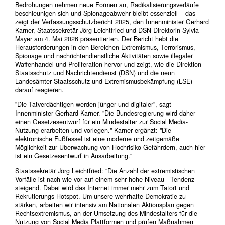
Bedrohungen nehmen neue Formen an, Radikalisierungsverläufe
beschleunigen sich und Spionageabwehr bleibt essenziell – das
zeigt der Verfassungsschutzbericht 2025, den Innenminister Gerhard
Karner, Staatssekretär Jörg Leichtfried und DSN-Direktorin Sylvia
Mayer am 4. Mai 2026 präsentierten. Der Bericht hebt die
Herausforderungen in den Bereichen Extremismus, Terrorismus,
Spionage und nachrichtendienstliche Aktivitäten sowie illegaler
Waffenhandel und Proliferation hervor und zeigt, wie die Direktion
Staatsschutz und Nachrichtendienst (DSN) und die neun
Landesämter Staatsschutz und Extremismusbekämpfung (LSE)
darauf reagieren.
"Die Tatverdächtigen werden jünger und digitaler", sagt
Innenminister Gerhard Karner. "Die Bundesregierung wird daher
einen Gesetzesentwurf für ein Mindestalter zur Social Media-
Nutzung erarbeiten und vorlegen." Karner ergänzt: "Die
elektronische Fußfessel ist eine moderne und zeitgemäße
Möglichkeit zur Überwachung von Hochrisiko-Gefährdern, auch hier
ist ein Gesetzesentwurf in Ausarbeitung."
Staatssekretär Jörg Leichtfried: "Die Anzahl der extremistischen
Vorfälle ist nach wie vor auf einem sehr hohe Niveau - Tendenz
steigend. Dabei wird das Internet immer mehr zum Tatort und
Rekrutierungs-Hotspot. Um unsere wehrhafte Demokratie zu
stärken, arbeiten wir intensiv am Nationalen Aktionsplan gegen
Rechtsextremismus, an der Umsetzung des Mindestalters für die
Nutzung von Social Media Plattformen und prüfen Maßnahmen