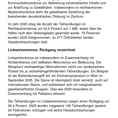
Kommunikationsräume zur Verbreitung extremistischer Inhalte und
zur Anstiftung zu Gewalttaten. Insbesondere im rechtsextremen
Akzelerationismus steht die gewaltsame Zerstörung der
bestehenden demokratischen Ordnung im Zentrum.
Im Jahr 2025 stieg die Anzahl der Tathandlungen im
Rechtsextremismus um 33,6 Prozent auf 1.986, wobei über die
Hälfte nach dem Verbotsgesetz geahndet wurde. 75 Personen
wurden 2025 festgenommen, an 277 Örtlichkeiten fanden
Hausdurchsuchungen statt.
Linksextremismus: Rückgang verzeichnet
Linksextremismus ist insbesondere im Zusammenhang mit
Antisemitismus und radikalem Aktionismus von Bedeutung. Die
Akzeptanz rechtswidriger Aktionsformen reicht von symbolischem
Protest bis zu sicherheitsgefährdenden Tathandlungen. Ein Beispiel
ist der Buttersäureangriff auf ein Drohnensymposium in Wien im
September 2025. Die Szene ist ideologisch stark vernetzt, auch auf
internationaler Ebene, und solidarisiert sich mit marginalisierten
gesellschaftlichen Gruppen. Dies war 2025 besonders im
Zusammenhang mit Palästina relevant.
Die Tathandlungen im Linksextremismus zeigen einen Rückgang um
36,4 Prozent. 2025 wurden insgesamt 136 Tathandlungen gesetzt,
24 Festnahmen vollzogen und sechs Hausdurchsuchungen
durchgeführt.