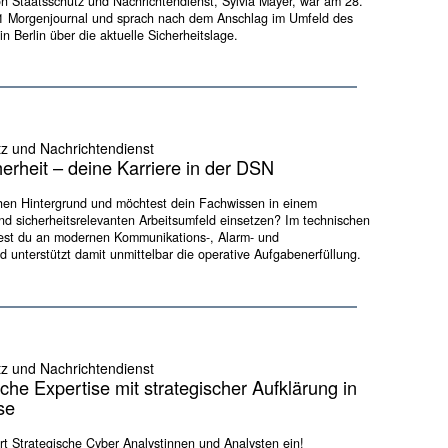
ion Staatsschutz und Nachrichtendienst, Sylvia Mayer, war am 28.
Ö1 Morgenjournal und sprach nach dem Anschlag im Umfeld des
n Berlin über die aktuelle Sicherheitslage.
tz und Nachrichtendienst
cherheit – deine Karriere in der DSN
hen Hintergrund und möchtest dein Fachwissen in einem
d sicherheitsrelevanten Arbeitsumfeld einsetzen? Im technischen
est du an modernen Kommunikations-, Alarm- und
 unterstützt damit unmittelbar die operative Aufgabenerfüllung.
tz und Nachrichtendienst
che Expertise mit strategischer Aufklärung in
se
ert Strategische Cyber Analystinnen und Analysten ein!