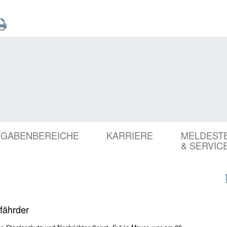
FGABENBEREICHE
KARRIERE
MELDEST
& SERVIC
fährder