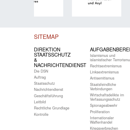
SITEMAP
DIREKTION
AUFGABENBERE
STAATSSCHUTZ
Islamismus und
&
islamistischer Terrorismu
NACHRICHTENDIENST
Rechtsextremismus
Die DSN
Linksextremismus
Auftrag
Antisemitismus
Staatsschutz
Staatsfeindliche
Verbindungen
Nachrichtendienst
Wirtschaftsdelikte im
Geschäftsführung
Verfassungsschutz
Leitbild
Spionageabwehr
Rechtliche Grundlage
Proliferation
Kontrolle
Internationaler
Waffenhandel
Kriegsverbrechen