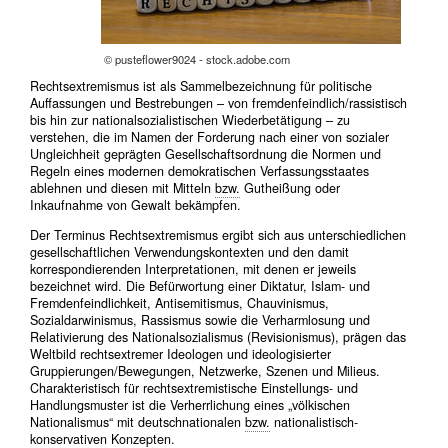
© pusteflower9024 - stock.adobe.com
Rechtsextremismus ist als Sammelbezeichnung für politische
Auffassungen und Bestrebungen – von fremdenfeindlich/rassistisch
bis hin zur nationalsozialistischen Wiederbetätigung – zu
verstehen, die im Namen der Forderung nach einer von sozialer
Ungleichheit geprägten Gesellschaftsordnung die Normen und
Regeln eines modernen demokratischen Verfassungsstaates
ablehnen und diesen mit Mitteln
bzw.
Gutheißung oder
Inkaufnahme von Gewalt bekämpfen.
Der Terminus Rechtsextremismus ergibt sich aus unterschiedlichen
gesellschaftlichen Verwendungskontexten und den damit
korrespondierenden Interpretationen, mit denen er jeweils
bezeichnet wird. Die Befürwortung einer Diktatur, Islam- und
Fremdenfeindlichkeit, Antisemitismus, Chauvinismus,
Sozialdarwinismus, Rassismus sowie die Verharmlosung und
Relativierung des Nationalsozialismus (Revisionismus), prägen das
Weltbild rechtsextremer Ideologen und ideologisierter
Gruppierungen/Bewegungen, Netzwerke, Szenen und Milieus.
Charakteristisch für rechtsextremistische Einstellungs- und
Handlungsmuster ist die Verherrlichung eines „völkischen
Nationalismus“ mit deutschnationalen
bzw.
nationalistisch-
konservativen Konzepten.